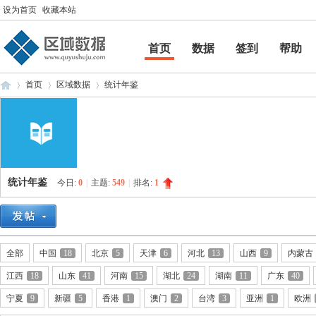
设为首页
收藏本站
首页
数据
签到
帮助
帮助
首页
区域数据
统计年鉴
区
»
›
›
统计年鉴
今日:
0
|
主题:
549
|
排名:
1
全部
中国
18
北京
5
天津
6
河北
13
山西
9
内蒙古
江西
18
山东
41
河南
15
湖北
24
湖南
11
广东
40
域
宁夏
9
新疆
5
香港
1
澳门
2
台湾
3
亚洲
1
欧洲