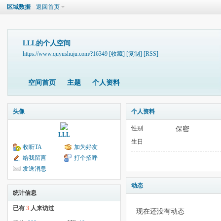
区域数据
返回首页
LLL的个人空间
https://www.quyushuju.com/?16349
[收藏]
[复制]
[RSS]
空间首页
主题
个人资料
头像
个人资料
性别
保密
LLL
生日
收听TA
加为好友
给我留言
打个招呼
发送消息
动态
统计信息
已有
3
人来访过
现在还没有动态