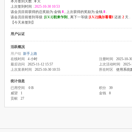
本月签到天数 :
0
天
上次签到时间 :
2025-10-30 10:53
该会员目前获得的总奖励为:金钱
8
, 上次获得的奖励为:金钱
8
.
该会员目前签到等级 :
[LV.1]初来乍到
, 离下一等级
[LV.2]偶尔看看I
还差
2
天 .
【
今天未签到
】
用户认证
活跃概况
用户组
新手上路
在线时间
4 小时
注册时间
2025-10-30
最后访问
2025-11-12 15:57
上次活动时间
2025-
上次发表时间
2025-10-30 10:55
所在时区
使用系统
统计信息
已用空间
0 B
积分
39
威望
1
金钱
8
贡献
27