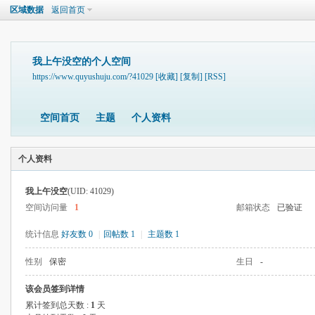
区域数据
返回首页
我上午没空的个人空间
https://www.quyushuju.com/?41029
[收藏]
[复制]
[RSS]
空间首页
主题
个人资料
个人资料
我上午没空
(UID: 41029)
空间访问量
1
邮箱状态
已验证
统计信息
好友数 0
|
回帖数 1
|
主题数 1
性别
保密
生日
-
该会员签到详情
累计签到总天数 :
1
天