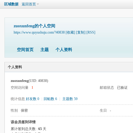
区域数据
返回首页
zuoxunfeng的个人空间
https://www.quyushuju.com/?40838
[收藏]
[复制]
[RSS]
空间首页
主题
个人资料
个人资料
zuoxunfeng
(UID: 40838)
空间访问量
1
邮箱状态
已验证
统计信息
好友数 0
|
回帖数 6
|
主题数 59
性别
保密
生日
-
该会员签到详情
累计签到总天数 :
65
天