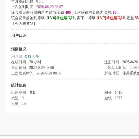
本月签到天数 :
0
天
上次签到时间 :
2026-06-29 08:07
该会员目前获得的总奖励为:金钱
488
, 上次获得的奖励为:金钱
10
.
该会员目前签到等级 :
[LV.6]常住居民II
, 离下一等级
[LV.7]常住居民III
还差
55
【
今天未签到
】
用户认证
活跃概况
用户组
金牌会员
在线时间
70 小时
注册时间
2025-8-26 
最后访问
2026-6-29 08:06
上次活动时间
2026-
上次发表时间
2026-6-29 08:07
所在时区
使用系统
统计信息
已用空间
0 B
积分
1418
威望
0
金钱
1077
贡献
276