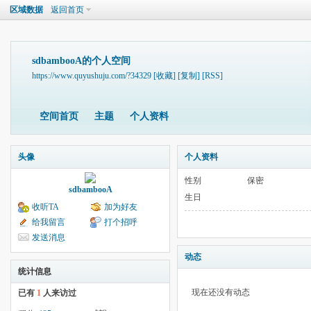
区域数据
返回首页
sdbambooA的个人空间
https://www.quyushuju.com/?34329
[收藏]
[复制]
[RSS]
空间首页
主题
个人资料
头像
个人资料
性别
保密
sdbambooA
生日
收听TA
加为好友
给我留言
打个招呼
发送消息
动态
统计信息
现在还没有动态
已有
1
人来访过