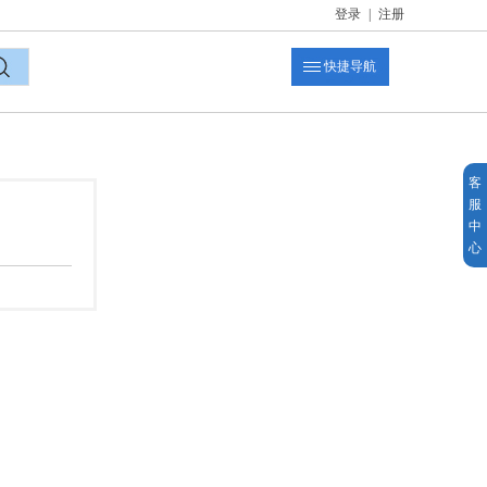
登录
|
注册
快捷导航
索
客
服
中
心