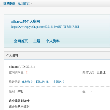
区域数据
返回首页
nihaota的个人空间
https://www.quyushuju.com/?32141
[收藏]
[复制]
[RSS]
空间首页
主题
个人资料
个人资料
nihaota
(UID: 32141)
空间访问量
2
邮箱状态
已验证
统计信息
好友数 0
|
回帖数 48
|
主题数 0
性别
保密
生日
-
该会员签到详情
该会员从未签到