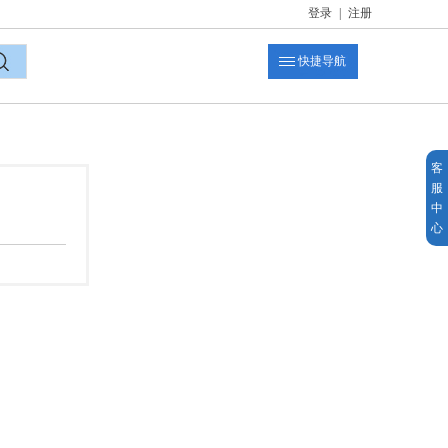
登录
|
注册
快捷导航
索
客
服
中
心