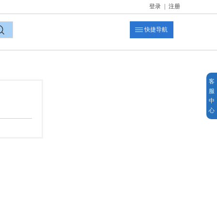
登录
|
注册
快捷导航
索
客
服
中
心