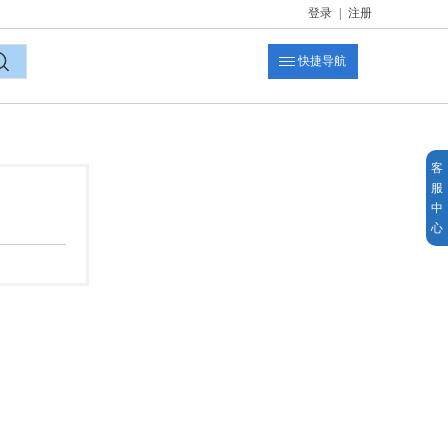
登录
|
注册
快捷导航
索
客
服
中
心