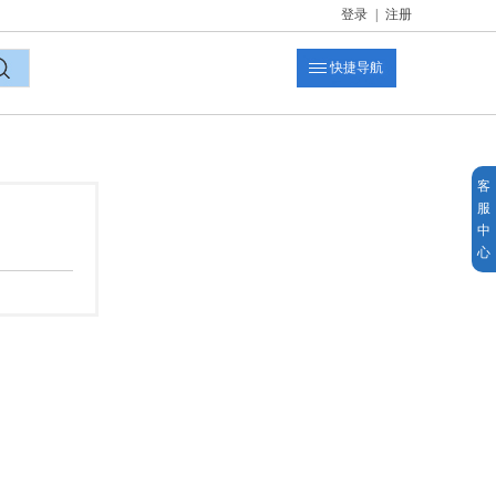
登录
|
注册
快捷导航
索
客
服
中
心