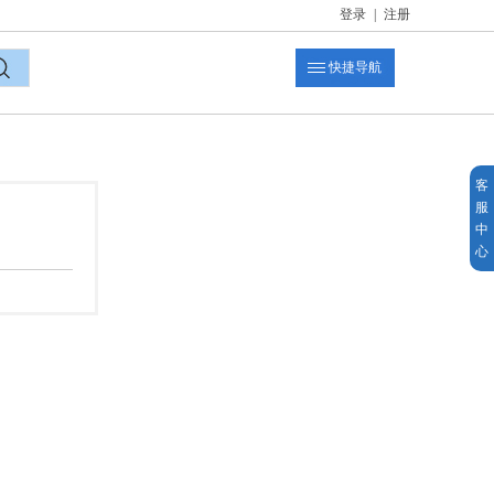
登录
|
注册
快捷导航
索
客
服
中
心