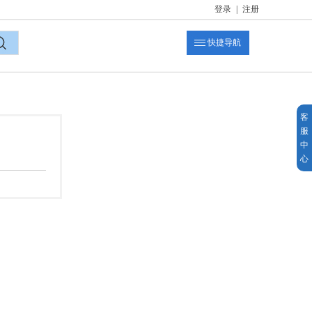
登录
|
注册
快捷导航
索
客
服
中
心