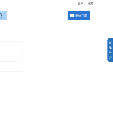
登录
|
注册
快捷导航
索
客
服
中
心