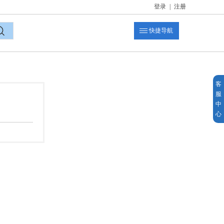
登录
|
注册
快捷导航
索
客
服
中
心