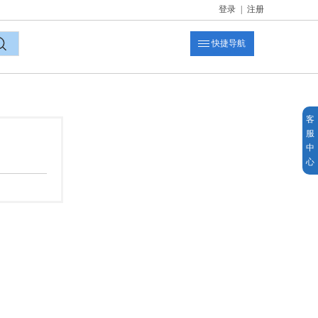
登录
|
注册
快捷导航
索
客
服
中
心