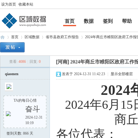
设为首页
收藏本站
首页
数据
签到
帮助
帮助
首页
区域数据
省市县政府工作报告
2024年商丘市睢阳区政府工作报
[河南]
2024年商丘市睢阳区政府工作
查看:
4086
|
回复:
0
区
»
›
›
›
qiaomen
发表于 2024-12-31 11:42:23
|
显示全部楼层
20
2024年6
TA的每日心情
奋斗
商丘
2024-12-31
10:19
域
各位代表：
签到天数: 866 天