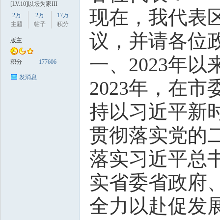
[LV.10]以坛为家III
现在，我代表
2万
2万
17万
主题
帖子
积分
议，并请各位
版主
一、2023年
积分
177606
发消息
数
2023年，在
持以习近平新
贯彻落实党的
落实习近平总
实省委省政府
据
全力以赴促发