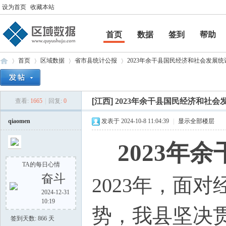
设为首页
收藏本站
首页
数据
签到
帮助
帮助
首页
区域数据
省市县统计公报
2023年余干县国民经济和社会发展统计公
[江西]
2023年余干县国民经济和社会
查看:
1665
|
回复:
0
区
»
›
›
›
qiaomen
发表于 2024-10-8 11:04:39
|
显示全部楼层
2023年
TA的每日心情
奋斗
2023年，面
2024-12-31
10:19
域
势，我县坚决
签到天数: 866 天