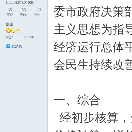
[LV.10]以坛为家III
委市政府决策
2万
2万
17万
主题
帖子
积分
版主
主义思想为指
积分
177606
经济运行总体
发消息
数
会民生持续改
一、综合
据
经初步核算，全