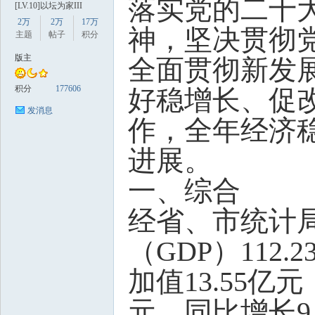
落实党的二十
[LV.10]以坛为家III
2万
2万
17万
神，坚决贯彻
主题
帖子
积分
版主
全面贯彻新发
积分
177606
好稳增长、促
发消息
数
作，全年经济
进展。
一、综合
经省、市统计局
（GDP）112
据
加值13.55亿
元，同比增长9