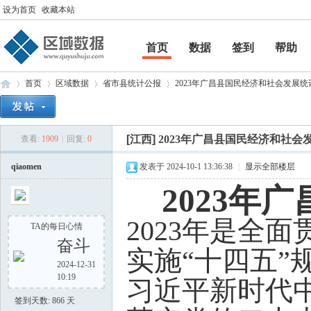
设为首页
收藏本站
首页
数据
签到
帮助
帮助
首页
区域数据
省市县统计公报
2023年广昌县国民经济和社会发展统计公
[江西]
2023年广昌县国民经济和社会
查看:
1909
|
回复:
0
区
»
›
›
›
qiaomen
发表于 2024-10-1 13:36:38
|
显示全部楼层
2023年
2023年是全
TA的每日心情
奋斗
实施“十四五
2024-12-31
10:19
习近平新时代
域
签到天数: 866 天