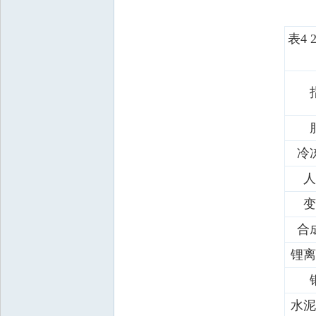
表4
冷
人
变
合
锂离
水泥