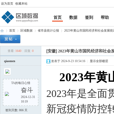
设为首页
收藏本站
首页
数据
签到
帮助
帮助
首页
区域数据
省市县统计公报
2023年黄山市国民经济和社会发展统计公
[安徽]
2023年黄山市国民经济和社会
查看:
1640
|
回复:
0
区
»
›
›
›
qiaomen
发表于 2024-9-23 10:54:16
|
显示全部楼层
2023年
TA的每日心情
奋斗
2023年是全
2024-12-31
10:19
域
新冠疫情防控
签到天数: 866 天