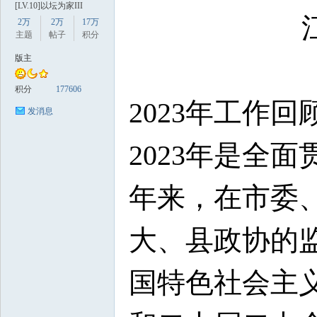
[LV.10]以坛为家III
2万
2万
17万
主题
帖子
积分
版主
积分
177606
2023年工作回
发消息
数
2023年是全
年来，在市委
大、县政协的
据
国特色社会主