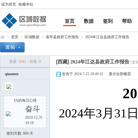
设为首页
收藏本站
首页
数据
签到
帮助
帮助
首页
区域数据
省市县政府工作报告
2024年江达县政府工作报告
[西藏]
2024年江达县政府工作报告
查看:
1942
|
回复:
0
[复
区
»
›
›
›
qiaomen
发表于 2024-7-25 18:49:32
|
显示全部楼层
2
TA的每日心情
奋斗
2024年3月
2024-12-31
10:19
域
签到天数: 866 天