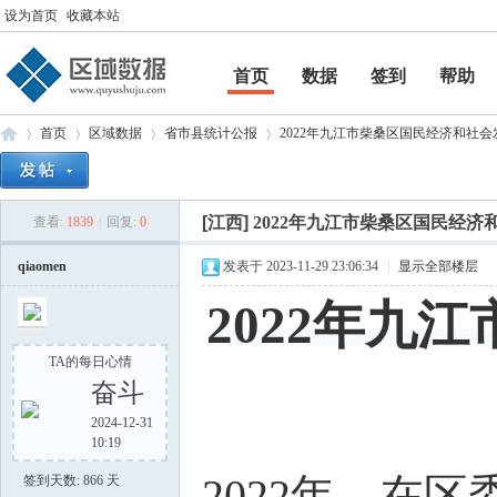
设为首页
收藏本站
首页
数据
签到
帮助
帮助
首页
区域数据
省市县统计公报
2022年九江市柴桑区国民经济和社会发
[江西]
2022年九江市柴桑区国民经济
查看:
1839
|
回复:
0
区
»
›
›
›
qiaomen
发表于 2023-11-29 23:06:34
|
显示全部楼层
2022年九
TA的每日心情
奋斗
2024-12-31
10:19
域
2022年，在
签到天数: 866 天