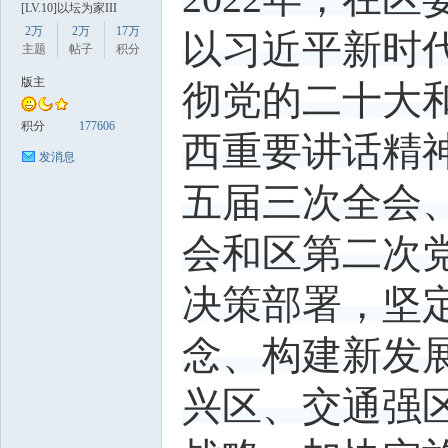
[LV.10]以坛为家III
2万
2万
17万
以习近平新时
主题
帖子
积分
版主
彻党的二十大
积分
177606
西重要讲话精
发消息
数
五届三次全会
会和区第二次
决策部署，坚
念、构建新发
据
兴区、交通强