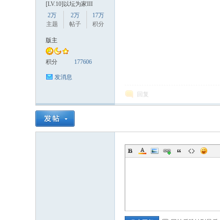
[LV.10]以坛为家III
2万
2万
17万
主题
帖子
积分
版主
积分
177606
发消息
数
回复
据