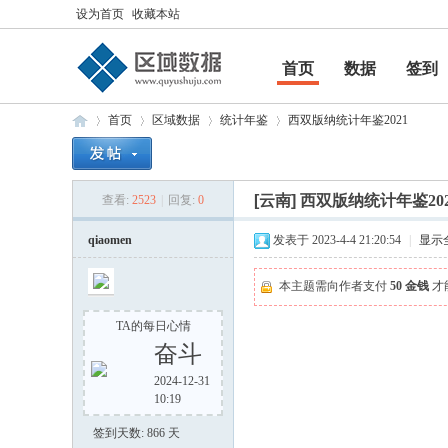
设为首页
收藏本站
首页
数据
签到
帮助
首页
区域数据
统计年鉴
西双版纳统计年鉴2021
[云南]
西双版纳统计年鉴202
查看:
2523
|
回复:
0
区
»
›
›
›
qiaomen
发表于 2023-4-4 21:20:54
|
显示
本主题需向作者支付
50 金钱
才
TA的每日心情
奋斗
2024-12-31
10:19
域
签到天数: 866 天