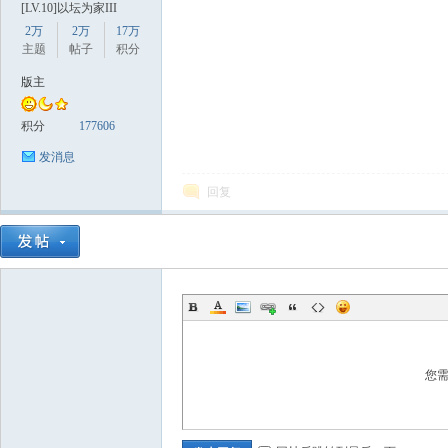
[LV.10]以坛为家III
2万
2万
17万
主题
帖子
积分
版主
积分
177606
发消息
数
回复
据
您