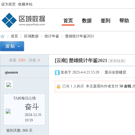
设为首页
收藏本站
首页
数据
签到
帮助
帮助
首页
区域数据
统计年鉴
楚雄统计年鉴2021
[云南]
楚雄统计年鉴2021
查看:
2383
|
回复:
0
[复制链接]
区
»
›
›
›
qiaomen
发表于 2023-4-4 21:15:29
|
显示全部楼层
已有 1 人购买
本主题需向作者支付
50 金钱
才
TA的每日心情
奋斗
2024-12-31
10:19
域
签到天数: 866 天