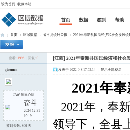
设为首页
收藏本站
首页
数据
签到
帮助
帮助
首页
区域数据
省市县统计公报
2021年奉新县国民经济和社会发展统计公
[江西]
2021年奉新县国民经济和社会
查看:
1996
|
回复:
0
区
»
›
›
›
qiaomen
发表于 2022-9-8 17:52:14
|
显示全部楼层
2021
TA的每日心情
奋斗
2021年，
2024-12-31
10:19
域
领导下，全县
签到天数: 866 天