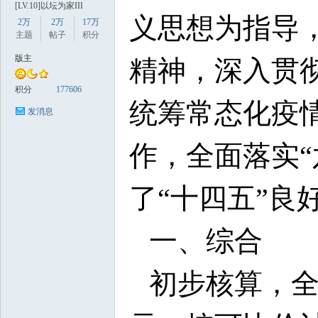
[LV.10]以坛为家III
义思想为指导
2万
2万
17万
主题
帖子
积分
版主
精神，深入贯
积分
177606
统筹常态化疫
发消息
数
作，全面落实
了“十四五”良
一、综合
据
初步核算，全年