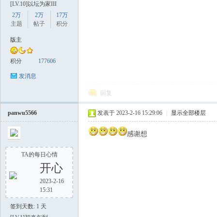
[LV.10]以坛为家III
2万
2万
17万
主题
帖子
积分
版主
积分
177606
发消息
数
回复
panwu5566
发表于 2023-2-16 15:29:06
|
显示全部楼层
感谢想
TA的每日心情
开心
据
2023-2-16
15:31
签到天数: 1 天