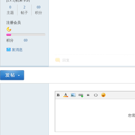
[LV.1]初来乍到
0
2
69
主题
帖子
积分
注册会员
积分
69
发消息
回复
您