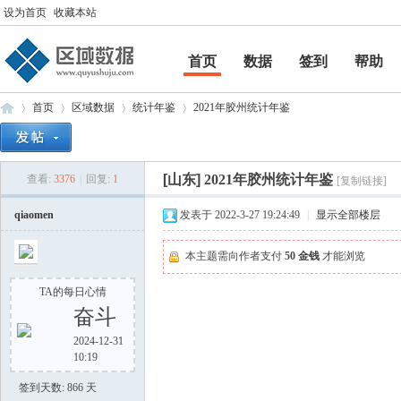
设为首页
收藏本站
首页
数据
签到
帮助
帮助
首页
区域数据
统计年鉴
2021年胶州统计年鉴
[山东]
2021年胶州统计年鉴
查看:
3376
|
回复:
1
[复制链接]
区
»
›
›
›
qiaomen
发表于 2022-3-27 19:24:49
|
显示全部楼层
本主题需向作者支付
50 金钱
才能浏览
TA的每日心情
奋斗
2024-12-31
10:19
域
签到天数: 866 天