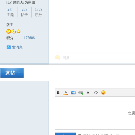
[LV.10]以坛为家III
2万
2万
17万
主题
帖子
积分
版主
积分
177606
发消息
数
回复
据
您