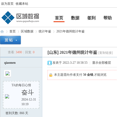
设为首页
收藏本站
首页
数据
签到
帮助
帮助
首页
区域数据
统计年鉴
2021年德州统计年鉴
[山东]
2021年德州统计年鉴
查看:
3490
|
回复:
0
[复制链接]
区
»
›
›
›
qiaomen
发表于 2022-3-27 18:58:55
|
显示全部楼层
本主题需向作者支付
50 金钱
才能浏览
TA的每日心情
奋斗
2024-12-31
10:19
域
签到天数: 866 天