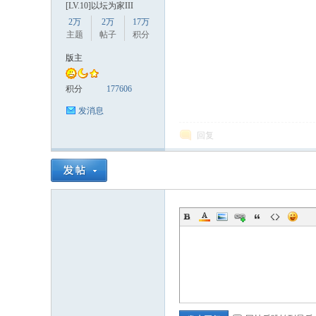
[LV.10]以坛为家III
2万
2万
17万
主题
帖子
积分
版主
积分
177606
发消息
数
回复
据