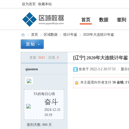
设为首页
收藏本站
首页
数据
签到
帮助
首页
区域数据
统计年鉴
2020年大连统计年鉴
[辽宁]
2020年大连统计年鉴
查看:
3045
|
回复:
0
区
»
›
›
›
qiaomen
发表于 2022-3-2 20:57:53
|
显示
本主题需向作者支付
50 金钱
才
TA的每日心情
奋斗
2024-12-31
10:19
域
签到天数: 866 天