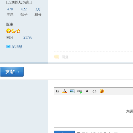
[LV.9]以坛为家II
470
622
2万
主题
帖子
积分
版主
积分
21793
发消息
数
回复
据
您