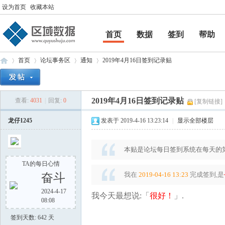
设为首页
收藏本站
首页
数据
签到
帮助
帮助
首页
论坛事务区
通知
2019年4月16日签到记录贴
2019年4月16日签到记录贴
查看:
4031
|
回复:
0
[复制链接]
区
»
›
›
›
龙仔1245
发表于 2019-4-16 13:23:14
|
显示全部楼层
本贴是论坛每日签到系统在每天的第
TA的每日心情
我在
2019-04-16 13:23
完成签到,是
奋斗
2024-4-17
我今天最想说:「
很好！
」.
08:08
域
签到天数: 642 天