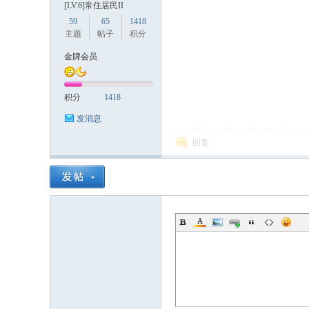
[LV.6]常住居民II
59
65
1418
主题
帖子
积分
金牌会员
积分
1418
数
发消息
回复
据