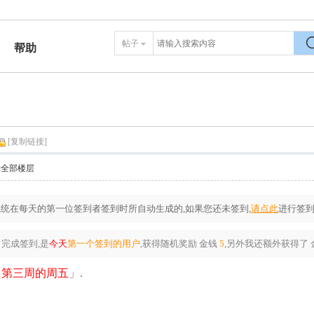
帖子
帮助
搜
[复制链接]
示全部楼层
统在每天的第一位签到者签到时所自动生成的,如果您还未签到,
请点此
进行签到
完成签到,是
今天
第一个签到的用户
,获得随机奖励
金钱
5
,另外我还额外获得了
月第三周的周五
」.