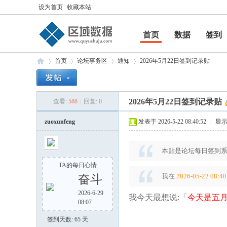
设为首页
收藏本站
首页
数据
签到
帮助
首页
论坛事务区
通知
2026年5月22日签到记录贴
2026年5月22日签到记录贴
查看:
588
|
回复:
0
区
»
›
›
›
zuoxunfeng
发表于 2026-5-22 08:40:52
|
显
本贴是论坛每日签到系
TA的每日心情
我在
2026-05-22 08:40
奋斗
2026-6-29
我今天最想说:「
今天是五
08:07
域
签到天数: 65 天