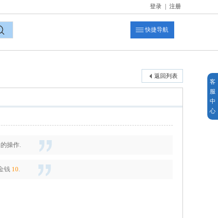
登录
|
注册
快捷导航
索
返回列表
客
服
中
心
的操作.
金钱
10
.