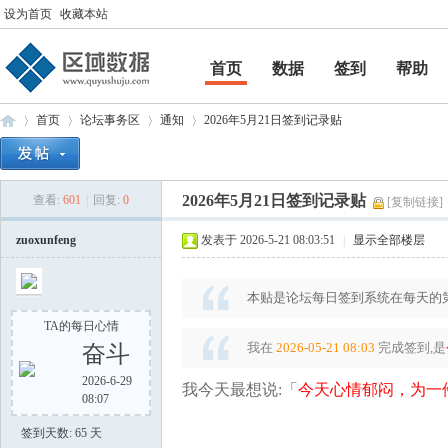
设为首页
收藏本站
首页
数据
签到
帮助
帮助
首页
论坛事务区
通知
2026年5月21日签到记录贴
2026年5月21日签到记录贴
查看:
601
|
回复:
0
[复制链接]
区
»
›
›
›
zuoxunfeng
发表于 2026-5-21 08:03:51
|
显示全部楼层
本贴是论坛每日签到系统在每天的第
TA的每日心情
我在
2026-05-21 08:03
完成签到,是
奋斗
2026-6-29
我今天最想说:「
今天心情郁闷，为一
08:07
域
签到天数: 65 天