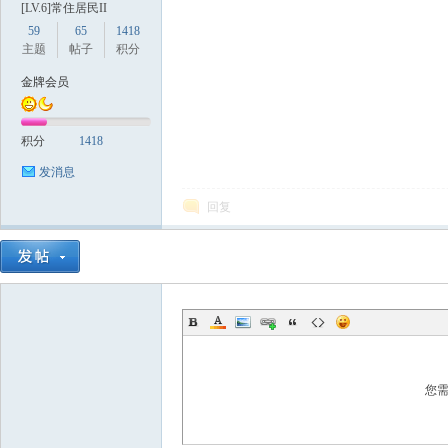
[LV.6]常住居民II
59
65
1418
主题
帖子
积分
金牌会员
积分
1418
数
发消息
回复
据
您