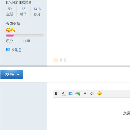
[LV.6]常住居民II
59
65
1418
主题
帖子
积分
金牌会员
积分
1418
数
发消息
回复
据
您