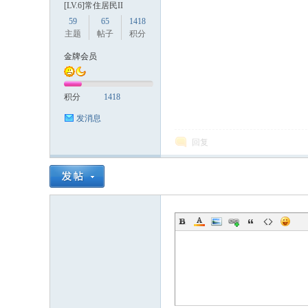
[LV.6]常住居民II
59
65
1418
主题
帖子
积分
金牌会员
积分
1418
数
发消息
回复
据