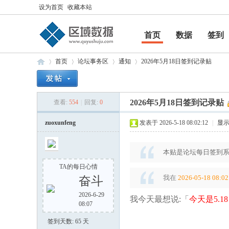
设为首页
收藏本站
首页
数据
签到
帮助
首页
论坛事务区
通知
2026年5月18日签到记录贴
2026年5月18日签到记录贴
查看:
554
|
回复:
0
区
»
›
›
›
zuoxunfeng
发表于 2026-5-18 08:02:12
|
显
本贴是论坛每日签到系
TA的每日心情
我在
2026-05-18 08:02
奋斗
2026-6-29
我今天最想说:「
今天是5.1
08:07
域
签到天数: 65 天