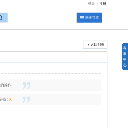
登录
|
注册
快捷导航
索
返回列表
客
服
中
心
的操作.
金钱
10
.