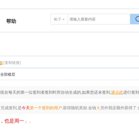
帖子
帮助
搜
[复制链接]
示全部楼层
统在每天的第一位签到者签到时所自动生成的,如果您还未签到,
请点此
进行签到
完成签到,是
今天
第一个签到的用户
,获得随机奖励
金钱
9
,另外我还额外获得了
8，也是周一
」.