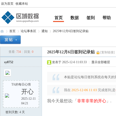
设为首页
收藏本站
首页
数据
签到
帮助
帮助
首页
论坛事务区
通知
2025年12月6日签到记录贴
2025年12月6日签到记录贴
查看:
734
|
回复:
0
[复制链接]
区
»
›
›
›
sy0752
发表于 2025-12-6 11:03:33
|
显示全部楼层
本贴是论坛每日签到系统在每天的第
TA的每日心情
我在
2025-12-06 11:03
完成签到,是
开心
2025-12-11
我今天最想说:「
非常非常的开心
」.
04:21
域
签到天数: 4 天