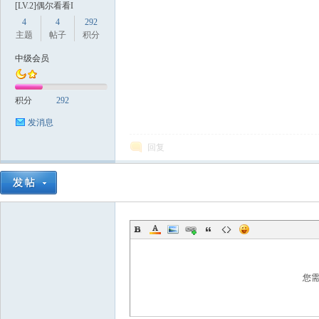
[LV.2]偶尔看看I
4
4
292
主题
帖子
积分
中级会员
积分
292
数
发消息
回复
据
您