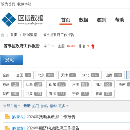
设为首页
收藏本站
首页
数据
签到
帮助
帮助
首页
区域数据
省市县政府工作报告
省市县政府工作报告
今日:
0
|
主题:
16349
|
排名:
9
区
»
›
›
全部
全国
14
北京
105
天津
96
河北
637
山西
658
福建
525
江西
620
山东
865
河南
881
湖北
651
湖南
陕西
662
甘肃
535
青海
131
宁夏
185
新疆
456
全部主题
最新
热门
热帖
精华
更多
2024年抚顺县政府工作报告
[
内蒙古
]
域
2024年额济纳旗政府工作报告
[
内蒙古
]