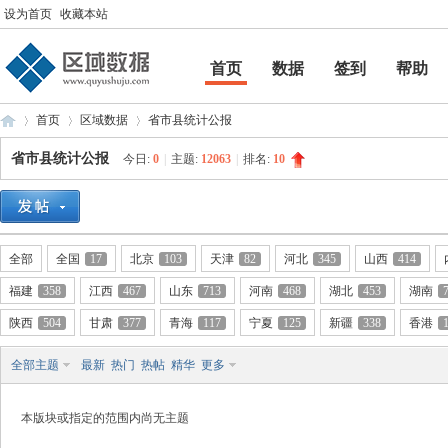
设为首页
收藏本站
首页
数据
签到
帮助
帮助
首页
区域数据
省市县统计公报
省市县统计公报
今日:
0
|
主题:
12063
|
排名:
10
区
»
›
›
全部
全国
17
北京
103
天津
82
河北
345
山西
414
福建
358
江西
467
山东
713
河南
468
湖北
453
湖南
陕西
504
甘肃
377
青海
117
宁夏
125
新疆
338
香港
全部主题
最新
热门
热帖
精华
更多
域
本版块或指定的范围内尚无主题