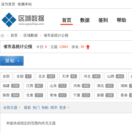
设为首页
收藏本站
首页
数据
签到
帮助
帮助
首页
区域数据
省市县统计公报
省市县统计公报
今日:
0
|
主题:
12063
|
排名:
10
区
»
›
›
全部
全国
17
北京
103
天津
82
河北
345
山西
414
福建
358
江西
467
山东
713
河南
468
湖北
453
湖南
陕西
504
甘肃
377
青海
117
宁夏
125
新疆
338
香港
全部主题
最新
热门
热帖
精华
更多
域
本版块或指定的范围内尚无主题