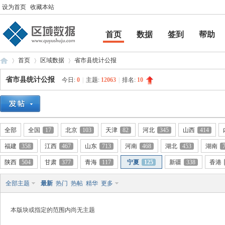
设为首页
收藏本站
首页
数据
签到
帮助
帮助
首页
区域数据
省市县统计公报
省市县统计公报
今日:
0
|
主题:
12063
|
排名:
10
区
»
›
›
全部
全国
17
北京
103
天津
82
河北
345
山西
414
福建
358
江西
467
山东
713
河南
468
湖北
453
湖南
陕西
504
甘肃
377
青海
117
宁夏
125
新疆
338
香港
全部主题
最新
热门
热帖
精华
更多
域
本版块或指定的范围内尚无主题