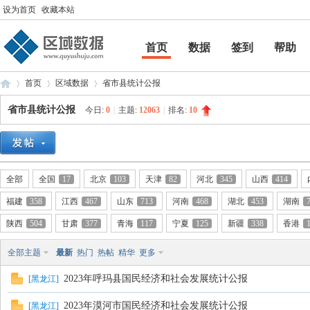
设为首页
收藏本站
首页
数据
签到
帮助
帮助
首页
区域数据
省市县统计公报
省市县统计公报
今日:
0
|
主题:
12063
|
排名:
10
区
»
›
›
全部
全国
17
北京
103
天津
82
河北
345
山西
414
福建
358
江西
467
山东
713
河南
468
湖北
453
湖南
陕西
504
甘肃
377
青海
117
宁夏
125
新疆
338
香港
全部主题
最新
热门
热帖
精华
更多
2023年呼玛县国民经济和社会发展统计公报
[
黑龙江
]
域
2023年漠河市国民经济和社会发展统计公报
[
黑龙江
]